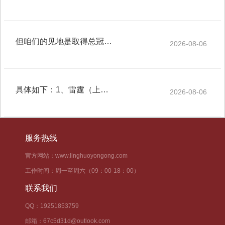
但咱们的见地是取得总冠军体育赛事直播
2026-08-06
具体如下：1、雷霆（上期第1）2、掘金（上期第3）3、火箭（上期第5）4、丛林狼（上期第2）5、快船（上期第6）6、湖东谈主（上期第7）7、骁雄（上期第4）8、独行侠（上期第10）9、灰熊（上期第8）10、马刺（上期第13）11、开辟者（上期第12）12、国王（上期第9）13、太阳（上期第11）14、鹈鹕（上期第14）15、爵士（上期第15）关连新闻：NBA官方更新东部实力榜：骑士第1 魔术第3
2026-08-06
服务热线
官方网站：www.linghuoyongong.com
工作时间：周一至周六（09：00-18：00）
联系我们
QQ：19251853759
邮箱：67c5d31d@outlook.com