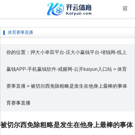
体育赛事直播
你的位置：
押大小单双平台-压大小赢钱平台-堵钱网-线上
赢钱APP-手机赢钱软件-戒赌网-云开kaiyun入口站
>
体育
赛事直播
> 被切尔西免除粗略是发生在他身上最棒的事体
育赛事直播
被切尔西免除粗略是发生在他身上最棒的事体