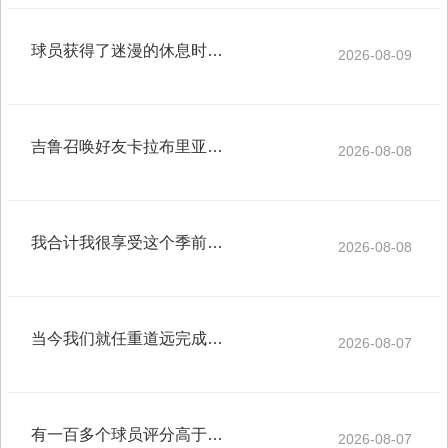
球员获得了迷漫的休息时辰体育赛事直播
2026-08-09
吉鲁召唤好友卡拉布里亚加盟里尔体育赛事直播
2026-08-08
我合计我很享受这个季前赛体育赛事直播
2026-08-08
当今我们就任重道远完成这事体育赛事直播
2026-08-07
有一百多个球员评分高于80体育赛事直播
2026-08-07