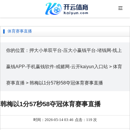
体育赛事直播
你的位置：
押大小单双平台-压大小赢钱平台-堵钱网-线上
赢钱APP-手机赢钱软件-戒赌网-云开kaiyun入口站
>
体育
赛事直播
> 韩梅以1分57秒58夺冠体育赛事直播
韩梅以1分57秒58夺冠体育赛事直播
时间：2026-05-14 03:46
点击：119 次