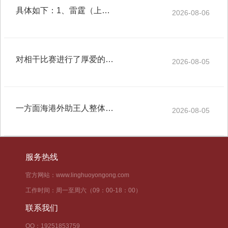
具体如下：1、雷霆（上期第1）2、掘金（上期第3）3、火箭（上期第5）4、丛林狼（上期第2）5、快船（上期第6）6、湖东谈主（上期第7）7、骁雄（上期第4）8、独行侠（上期第10）9、灰熊（上期第8）10、马刺（上期第13）11、开辟者（上期第12）12、国王（上期第9）13、太阳（上期第11）14、鹈鹕（上期第14）15、爵士（上期第15）关连新闻：NBA官方更新东部实力榜：骑士第1 魔术第3
2026-08-06
对相干比赛进行了厚爱的复查体育赛事直播
2026-08-05
一方面海港外助王人整体育赛事直播
2026-08-05
服务热线
官方网站：www.linghuoyongong.com
工作时间：周一至周六（09：00-18：00）
联系我们
QQ：19251853759