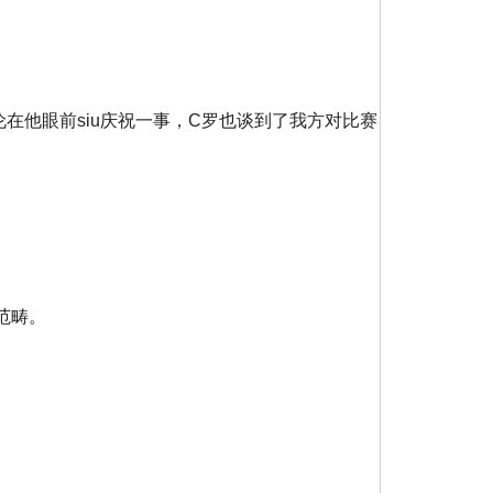
在他眼前siu庆祝一事，C罗也谈到了我方对比赛
范畴。