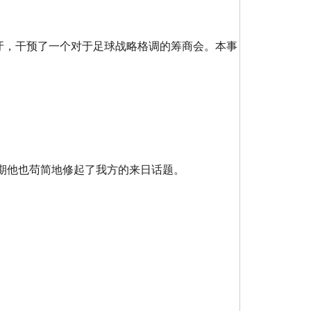
牙，干预了一个对于足球战略格调的筹商会。本事
期他也苟简地修起了我方的来日话题。