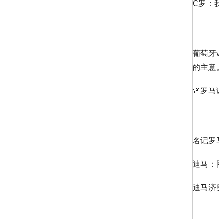
C罗：
葡萄牙
的主意
🚨罗
名记罗
迪马：
迪马济