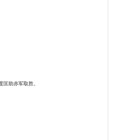
二度匡助赤军取胜。