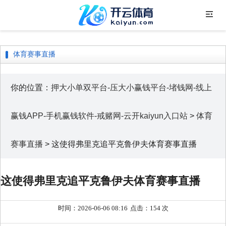
体育赛事直播
你的位置：
押大小单双平台-压大小赢钱平台-堵钱网-线上
赢钱APP-手机赢钱软件-戒赌网-云开kaiyun入口站
>
体育
赛事直播
> 这使得弗里克追平克鲁伊夫体育赛事直播
这使得弗里克追平克鲁伊夫体育赛事直播
时间：2026-06-06 08:16
点击：154 次