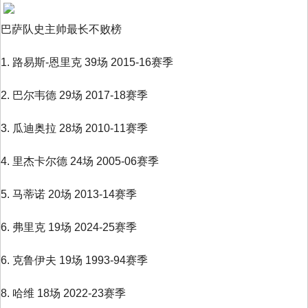
巴萨队史主帅最长不败榜
1. 路易斯-恩里克 39场 2015-16赛季
2. 巴尔韦德 29场 2017-18赛季
3. 瓜迪奥拉 28场 2010-11赛季
4. 里杰卡尔德 24场 2005-06赛季
5. 马蒂诺 20场 2013-14赛季
6. 弗里克 19场 2024-25赛季
6. 克鲁伊夫 19场 1993-94赛季
8. 哈维 18场 2022-23赛季