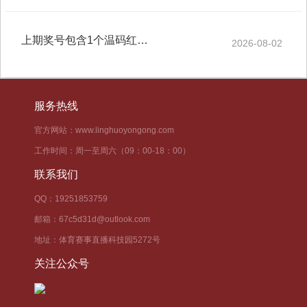
上期奖号包含1个温码红球体育赛事直播
2026-08-02
服务热线
官方网站：www.linghuoyongong.com
工作时间：周一至周六（09：00-18：00）
联系我们
QQ：19251853759
邮箱：67c5d31d@outlook.com
地址：体育赛事直播科技园5272号
关注公众号