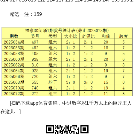
精选一注：159
[扫码下载app体育集锦，中过数字彩1千万以上的巨匠王人
在这儿！]