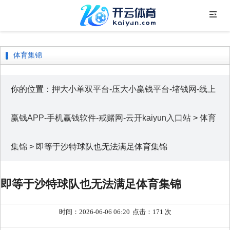
体育集锦
你的位置：
押大小单双平台-压大小赢钱平台-堵钱网-线上
赢钱APP-手机赢钱软件-戒赌网-云开kaiyun入口站
>
体育
集锦
> 即等于沙特球队也无法满足体育集锦
即等于沙特球队也无法满足体育集锦
时间：2026-06-06 06:20
点击：171 次