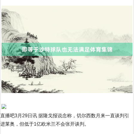
直播吧3月29日讯 据隆戈报说念称，切尔西数月来一直谈判引
进莱奥，但低于1亿欧米兰不会张开谈判。