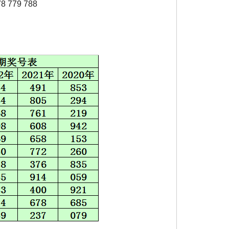
8 779 788