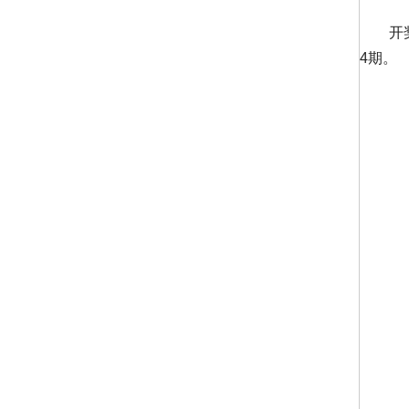
开奖回
4期。