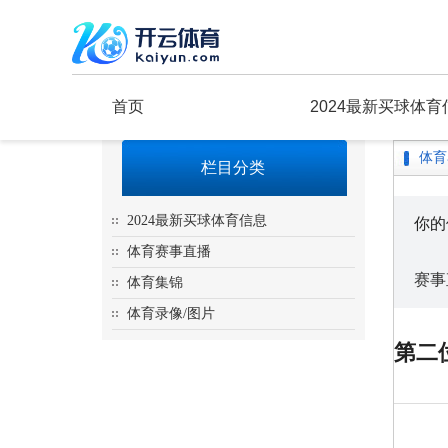
首页
2024最新买球体育
体育
栏目分类
2024最新买球体育信息
你的
体育赛事直播
赛事
体育集锦
体育录像/图片
第二