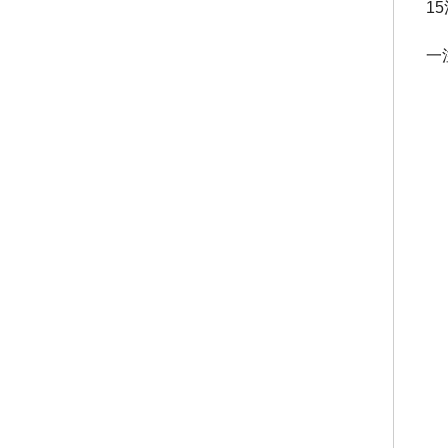
15注单选：
一注参