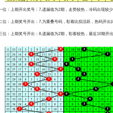
：上期开出奖号：7,遗漏值为2期，走势较热，冷码出现较少
：上期奖号开出：7,为重叠号码，彰着比拟活跃，热码开出比
：上期奖号开出：8,遗漏值为2期，彰着较热，最近10期开出