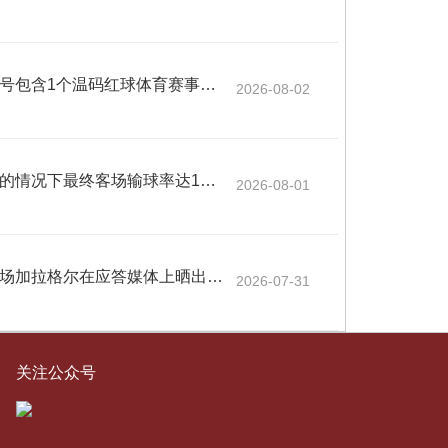
上期奖号包含1个温码红球体育赛事直播
2026-08-02
在落伍的情况下最终客场输球率达100%体育赛事直播
2026-08-01
马竞中场加拉格尔在应答媒体上晒出了度假照体育赛事直播
2026-07-31
关注公众号